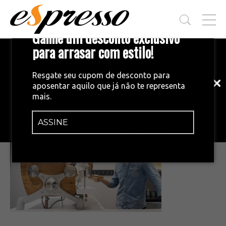
T
Ganhe um desconto exclusivo
O
G
para arrasar com estilo!
Inscreva-se em nossa newsletter!
G
L
Fique por dentro das principais notícias
E
Resgate seu cupom de desconto para
e tendências do mundo do café.
M
aposentar aquilo que já não te representa
E
mais.
N
•
28/09/2015
U
ASSINE
INSCREVA-SE AGORA!