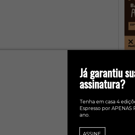
col
Já garantiu su
assinatura?
Tenha em casa 4 ediçõ
Espresso por APENAS 
ano.
ASSINE