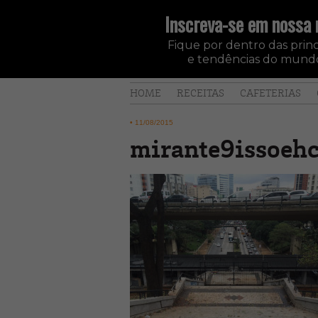
Inscreva-se em nossa 
Fique por dentro das princi
e tendências do mundo
HOME
RECEITAS
CAFETERIAS
•
11/08/2015
mirante9issoeh