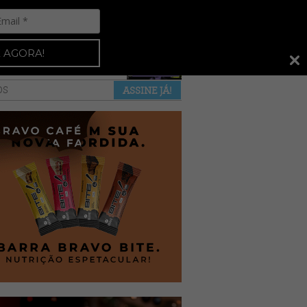
Espresso 92
•
NAS BANCAS
•
 AGORA!
a revista
anuncie
pontos de venda
OS
ASSINE JÁ!