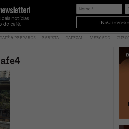
newsletter!
pais notícias
INSCREVA-SE
 do café.
CAFÉ & PREPAROS
BARISTA
CAFEZAL
MERCADO
CURS
cafe4