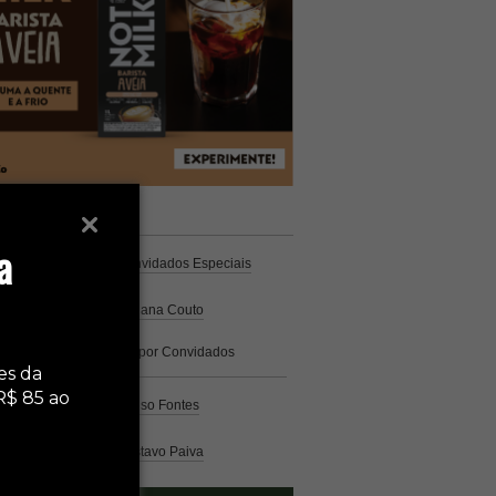
unistas
Espresso
a
Coluna Café
por Convidados Especiais
Na cozinha
por Cristiana Couto
Café com História
por Convidados
Especiais
es da
R$ 85 ao
Análise
por Caio Alonso Fontes
Pelo Mundo
por Gustavo Paiva