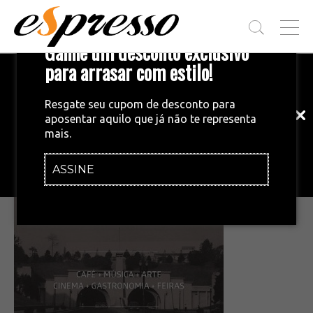
T
Ganhe um desconto exclusivo
O
G
para arrasar com estilo!
Inscreva-se em nossa newsletter!
G
L
Fique por dentro das principais notícias
E
Resgate seu cupom de desconto para
e tendências do mundo do café.
M
aposentar aquilo que já não te representa
E
•
12/08/2015
mais.
N
mirante9dejulho
U
ASSINE
INSCREVA-SE AGORA!