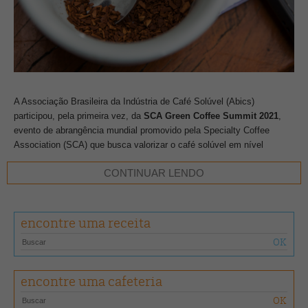
A Associação Brasileira da Indústria de Café Solúvel (Abics)
participou, pela primeira vez, da
SCA Green Coffee Summit 2021
,
evento de abrangência mundial promovido pela Specialty Coffee
Association (SCA) que busca valorizar o café solúvel em nível
mundial e destaca o Brasil como grande protagonista global.
CONTINUAR LENDO
Segundo o diretor de Relações Institucionais da entidade, Aguinaldo
Lima, o convite e a participação do segmento de café solúvel do
encontre uma receita
Brasil na cúpula refletem os trabalhos de promoção da qualidade e da
diversidade do produto nacional que vem sendo desenvolvidos.
“O convite demonstra o reconhecimento da importância do café
encontre uma cafeteria
solúvel no consumo mundial e resulta dos bons resultados do setor
nacional. Através de diversas parcerias, como a firmada com a Apex-