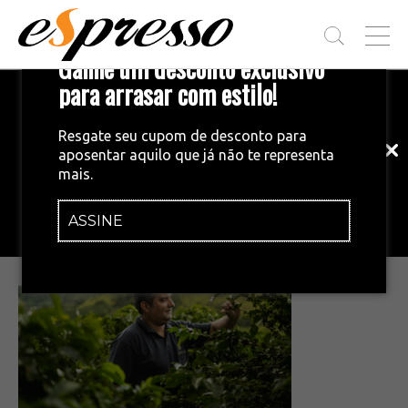
T
Ganhe um desconto exclusivo
O
G
para arrasar com estilo!
Inscreva-se em nossa newsletter!
G
L
Fique por dentro das principais notícias
E
Resgate seu cupom de desconto para
e tendências do mundo do café.
M
aposentar aquilo que já não te representa
E
•
01/10/2024
mais.
N
regiao vulcanica 2
U
ASSINE
INSCREVA-SE AGORA!