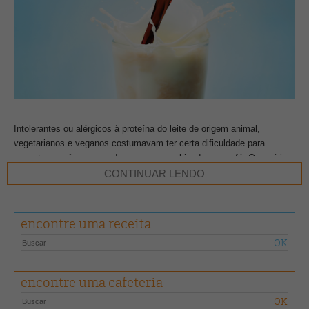
Intolerantes ou alérgicos à proteína do leite de origem animal,
vegetarianos e veganos costumavam ter certa dificuldade para
encontrar opções que pudessem ser combinadas ao café. O cenário,
enfim, está mudando e as prateleiras de supermercado e cafeterias
CONTINUAR LENDO
hoje disponibilizam mais alternativas aos consumidores que desejam
reduzir ou eliminar o consumo de lactose, fazendo a substituição com
as chamadas bebidas vegetais. Utilizadas no preparo de vitaminas,
encontre uma receita
smoothies, lattes, cappuccinos, entre outras combinações, essas
bebidas, segundo a Agência Nacional de Vigilância Sanitária (Anvisa),
não são consideradas leite, já que não são extraídas de nenhum
animal.
encontre uma cafeteria
Para a nutricionista do Hospital Albert Einstein, de São Paulo,