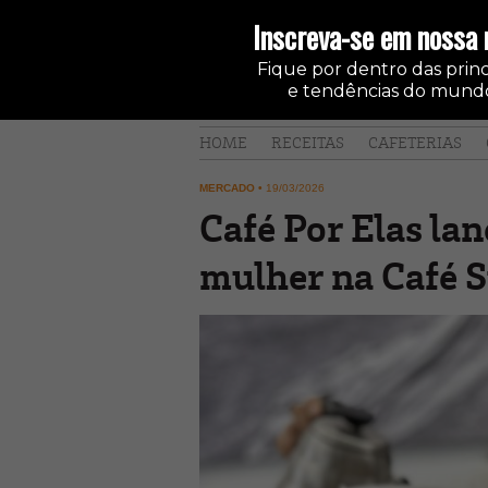
Inscreva-se em nossa 
Fique por dentro das princi
e tendências do mundo
HOME
RECEITAS
CAFETERIAS
MERCADO
•
19/03/2026
Café Por Elas la
mulher na Café S