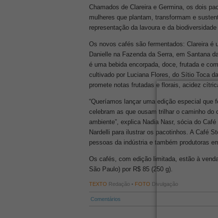
Chamados de Clareira e Germina, os dois pac
mulheres que plantam, transformam e sustenta
representação da lavoura e da biodiversidad
Os novos cafés são fermentados: Clareira é 
Danielle na Fazenda da Serra, em Santana da 
é uma bebida encorpada, doce, frutada e com
cultivado por Luciana Flores, do Sítio Toca 
promete notas frutadas e florais, acidez cítri
“Queríamos lançar uma edição especial que 
celebram as que ousam trilhar o caminho do 
ambiente”, explica Nadia Nasr, sócia do Café
Nardelli para ilustrar os pacotinhos. A Café St
pessoas da indústria e também produtoras em
Os cafés, com edição limitada, estão à venda
São Paulo) por R$ 85 (250 g).
TEXTO
Redação •
FOTO
Divulgação
Comentários