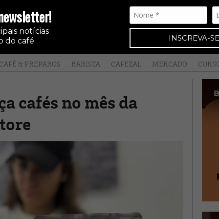
newsletter!
pais notícias
INSCREVA-SE
 do café.
CAFÉ & PREPAROS
BARISTA
CAFEZAL
MERCADO
CURS
nça cafés no mês da
tore