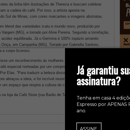
otes da linha têm ilustrações de Thereza e buscam celebrar
m a cadeia do café. Por isso, a artista aposta na
e do Sul de Minas, com cores marcantes e imagens abstratas.
um blend das variedades icatu e mundo novo, produzido por
Vargem (MG), e torrado por Aline Pereira. Segundo a torrefação,
 acidez equilibrada. Já o Germina é 100% topázio amarelo
da Onça, em Campanha (MG). Torrado por Gabriella Santoro,
ca e corpo licoroso.
col
fosse um reconhecimento às mulheres. Clareira e Germina
Já garantiu su
café especial norteadas por um compromisso real com o meio
 Por Elas. “Para traduzir a beleza disso, convidamos a Thereza
assinatura?
ore abraçou a ideia, e foi incrível reunir amantes da bebida,
 um espaço que respira a cultura do café especial”.
 na loja da Café Store (rua Barão de Tatuí, 387 – Vila Buarque –
Tenha em casa 4 ediçõ
Espresso por APENAS 
ano.
ASSINE