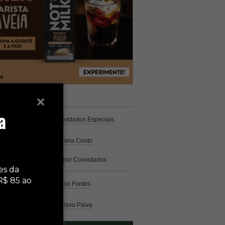
unistas
Espresso
a
Coluna Café
por Convidados Especiais
Na cozinha
por Cristiana Couto
Café com História
por Convidados
Especiais
es da
R$ 85 ao
Análise
por Caio Alonso Fontes
Pelo Mundo
por Gustavo Paiva