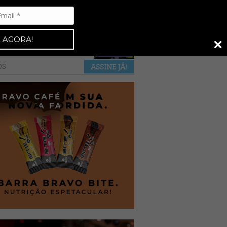
Espresso 92
•
NAS BANCAS
•
 AGORA!
a revista
anuncie
pontos de venda
OS
ASSINE JÁ!