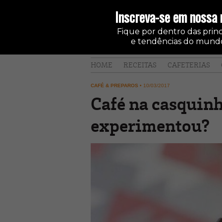
Inscreva-se em nossa 
Fique por dentro das princi
e tendências do mundo
HOME
RECEITAS
CAFETERIAS
CAFÉ & PREPAROS
•
10/03/2017
Café na casquinh
experimentou?