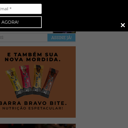
Espresso 92
•
NAS BANCAS
•
 AGORA!
a revista
anuncie
pontos de venda
OS
ASSINE JÁ!