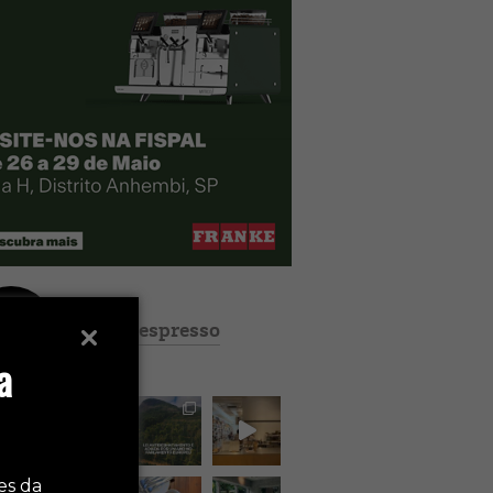
revistaespresso
a
es da