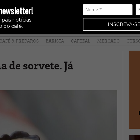
newsletter!
pais notícias
INSCREVA-SE
 do café.
CAFÉ & PREPAROS
BARISTA
CAFEZAL
MERCADO
CURS
a de sorvete. Já