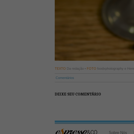
TEXTO
Da redação •
FOTO
foodxphotography e Henr
Comentários
DEIXE SEU COMENTÁRIO
Sobre Nós