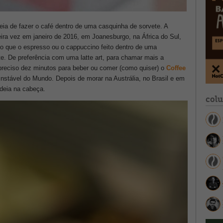
deia de fazer o café dentro de uma casquinha de sorvete. A
meira vez em janeiro de 2016, em Joanesburgo, na África do Sul,
o que o espresso ou o cappuccino feito dentro de uma
e. De preferência com uma latte art, para chamar mais a
 preciso dez minutos para beber ou comer (como quiser) o
Coffee
nstável do Mundo. Depois de morar na Austrália, no Brasil e em
ideia na cabeça.
col