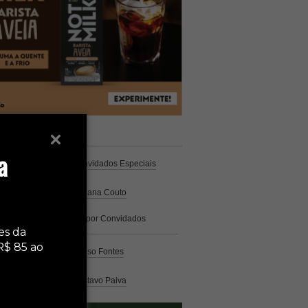
unistas
Espresso
a
Coluna Café
por Convidados Especiais
Na cozinha
por Cristiana Couto
Café com História
por Convidados
Especiais
es da
R$ 85 ao
Análise
por Caio Alonso Fontes
Pelo Mundo
por Gustavo Paiva