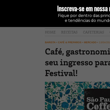
Inscreva-se em nossa 
Fique por dentro das princi
e tendências do mundo
HOME
RECEITAS
CAFETERIAS
BARISTA
•
CAFÉ & PREPAROS
•
MERCADO
•
13/04/20
Café, gastronomi
seu ingresso par
Festival!