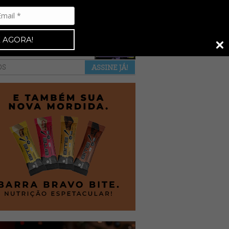
Espresso 92
•
NAS BANCAS
•
 AGORA!
a revista
anuncie
pontos de venda
OS
ASSINE JÁ!