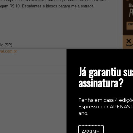
 pagam R$ 10. Estudantes e idosos pagam meia entrada.
lo (SP)
val.com.br
col
Já garantiu su
assinatura?
Tenha em casa 4 ediçõ
Espresso por APENAS 
ano.
ASSINE