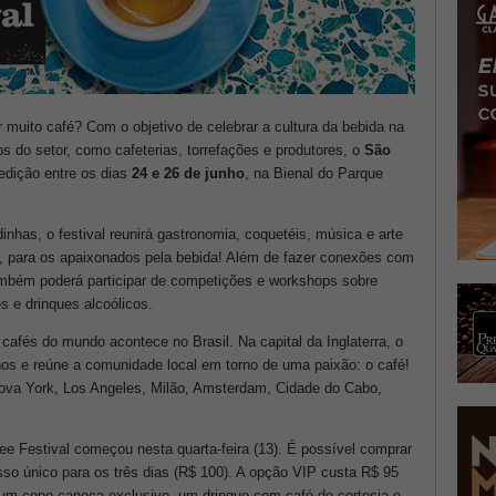
muito café? Com o objetivo de celebrar a cultura da bebida na
ios do setor, como cafeterias, torrefações e produtores, o
São
 edição entre os dias
24 e 26 de junho
, na Bienal do Parque
nhas, o festival reunirá gastronomia, coquetéis, música e arte
, para os apaixonados pela bebida! Além de fazer conexões com
ambém poderá participar de competições e workshops sobre
s e drinques alcoólicos.
 cafés do mundo acontece no Brasil. Na capital da Inglaterra, o
nos e reúne a comunidade local em torno de uma paixão: o café!
ova York, Los Angeles, Milão, Amsterdam, Cidade do Cabo,
e Festival começou nesta quarta-feira (13). É possível comprar
sso único para os três dias (R$ 100). A opção VIP custa R$ 95
um copo-caneca exclusivo, um drinque com café de cortesia e