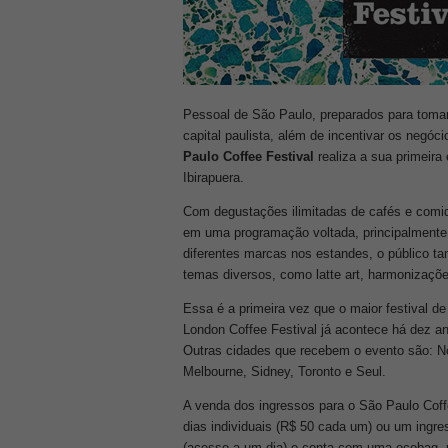
Pessoal de São Paulo, preparados para tomar 
capital paulista, além de incentivar os negóc
Paulo Coffee Festival
realiza a sua primeira
Ibirapuera.
Com degustações ilimitadas de cafés e comidi
em uma programação voltada, principalmente
diferentes marcas nos estandes, o público t
temas diversos, como latte art, harmonizaçõe
Essa é a primeira vez que o maior festival de
London Coffee Festival já acontece há dez a
Outras cidades que recebem o evento são: N
Melbourne, Sidney, Toronto e Seul.
A venda dos ingressos para o São Paulo Coffe
dias individuais (R$ 50 cada um) ou um ingre
(acesso a um dia) e conta com uma ecobag, 