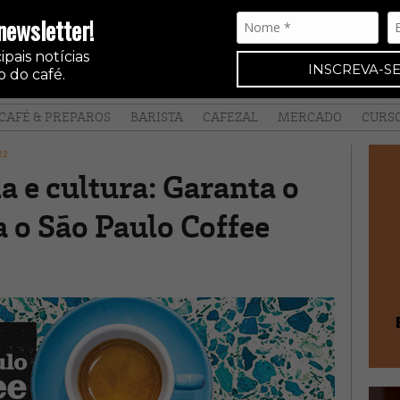
newsletter!
pais notícias
INSCREVA-SE
 do café.
CAFÉ & PREPAROS
BARISTA
CAFEZAL
MERCADO
CURS
22
a e cultura: Garanta o
a o São Paulo Coffee