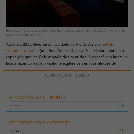
Exposição “Café através dos sentidos”, que acontece até o dia 22 de fevereiro, no
Polo Cultural ItanianoRio
Até o dia
22 de fevereiro
, na cidade do Rio de Janeiro, o
Polo
Cultural ItalianoRio
(av. Pres. Antônio Carlos, 40 – Centro) oferece a
exposição gratuita
Café através dos sentidos
. A experiência imersiva
busca fazer com que o visitante explore os sentidos através de
vídeos e itens em exposição, que vão desde a produção, como grãos
CONTINUAR LENDO
de café, até informações sobre o tradicional espresso italiano e os
utensílios históricos utilizados na cerimônia do café na Etiópia.
encontre uma receita
Um dos destaques da mostra é a reprodução da pintura “Colheita de
café” (1958), de Candido Portinari, que retrata uma cena de trabalho
nos cafezais. Especialmente no dia 20 de fevereiro, a exposição
recebe João Candido Portinari, filho do artista, que fará uma palestra
encontre uma cafeteria
sobre a relação de seu pai com o café, esmiuçando a arte e as
culturas brasileira e italiana.