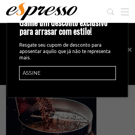
T
Ganhe um desconto exclusivo
O
G
para arrasar com estilo!
Inscreva-se em nossa newsletter!
G
L
Fique por dentro das principais notícias
E
Resgate seu cupom de desconto para
e tendências do mundo do café.
M
aposentar aquilo que já não te representa
E
•
19/06/2015
mais.
N
Torrefação_Torra_CaféCultura
U
ASSINE
INSCREVA-SE AGORA!