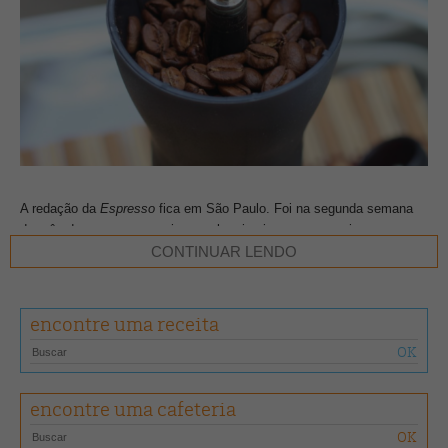
A redação da
Espresso
fica em São Paulo. Foi na segunda semana
do mês de março que ouvimos pela primeira vez por aqui que
teríamos que trabalhar de casa, por causa da pandemia Covid-19. A
CONTINUAR LENDO
maioria acreditou que seria rápido, porém, março passou, chegou abril
e seguimos na quarentena. E o mês de maio todo também.
encontre uma receita
No meio de tantas mudanças, a nova publicação da revista e a dúvida
sobre como produzi-la. Tivemos que aprender a trabalhar de outra
maneira, com a equipe distante fisicamente e próxima virtualmente.
Nossas reuniões passaram a ser diárias e ideias foram surgindo para
encontre uma cafeteria
a edição da
Espresso
, que, por sinal, completa 17 anos!