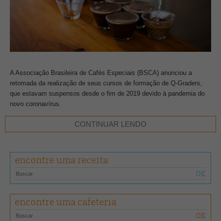
A Associação Brasileira de Cafés Especiais (BSCA) anunciou a
retomada da realização de seus cursos de formação de Q-Graders,
que estavam suspensos desde o fim de 2019 devido à pandemia do
novo coronavírus.
CONTINUAR LENDO
“Recebemos muitos contatos solicitando a retomada de nossa
capacitação. Adaptamos todos os procedimentos aos protocolos dos
órgãos de saúde nacionais e mundiais relacionados à prevenção
encontre uma receita
contra a Covid-19 e conseguiremos ministrar os cursos respeitando a
vida e a saúde de todos os envolvidos, desde alunos até os
profissionais da BSCA”, explica Vanusia Nogueira, diretora da BSCA.
encontre uma cafeteria
Duas turmas já estão completas e a terceira ainda possui vagas em
aberto. Essa última será realizada entre 10 e 15 de maio, na sede da