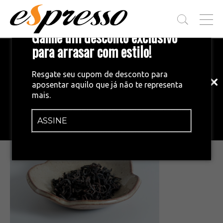
T
Ganhe um desconto exclusivo
O
G
para arrasar com estilo!
Inscreva-se em nossa newsletter!
G
L
Fique por dentro das principais notícias
E
Resgate seu cupom de desconto para
e tendências do mundo do café.
M
aposentar aquilo que já não te representa
E
•
28/01/2026
mais.
N
Captura de tela 2026-01-28 155822
U
ASSINE
INSCREVA-SE AGORA!