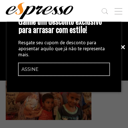
T
Ganhe um desconto exclusivo
O
G
para arrasar com estilo!
Inscreva-se em nossa newsletter!
G
L
Fique por dentro das principais notícias
E
Resgate seu cupom de desconto para
e tendências do mundo do café.
M
aposentar aquilo que já não te representa
E
mais.
N
•
24/11/2015
U
ASSINE
INSCREVA-SE AGORA!