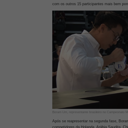
com os outros 15 participantes mais bem po
Boram Um, representante brasileiro no Campeonato Mu
Após se reapresentar na segunda fase, Boram f
competidores da Holanda, Arábia Saudita, C