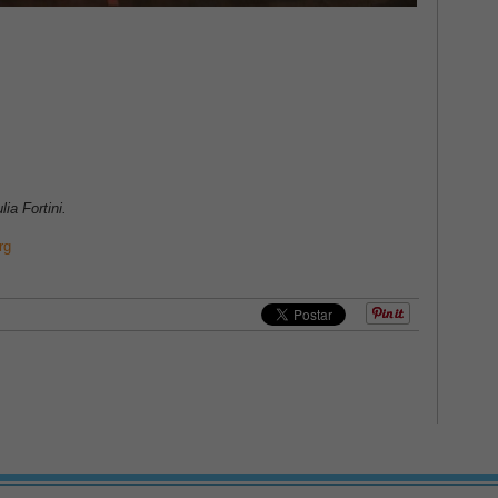
ia Fortini.
rg