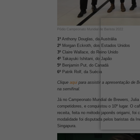
Pódio Campeonato Mundial de Barista 2022
1º
Anthony Douglas, da Austrália
2º
Morgan Eckroth, dos Estados Unidos
3º
Claire Wallace, do Reino Unido
4º
Takayuki Ishitani, do Japão
5º
Benjamin Put, do Canadá
6º
Patrik Rolf, da Suécia
Clique
aqui
para assistir a apresentação de 
na semifinal.
Já no Campeonato Mundial de Brewers, Julia
competidores, e conquistou o 10º lugar. O caf
receita, feita no método japonês origami, foi
modalidade foi disputada pelos baristas da 
Singapura.