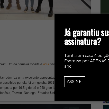
Já garantiu su
assinatura?
Tenha em casa 4 ediçõ
Espresso por APENAS 
Boram Um na primeira rodada e
aqui
para conferir a apresentação
ano.
 também fez uma excelente apresentação ao lado de outros 34
ASSINE
é escolhido por ela foi um geisha 1931, cultivado na Etiópia. Sua
 composta por 16,5 g de pó e 240 g de água. A final desta
Indonésia, Taiwan, Noruega, Estados Unidos, República Tcheca e