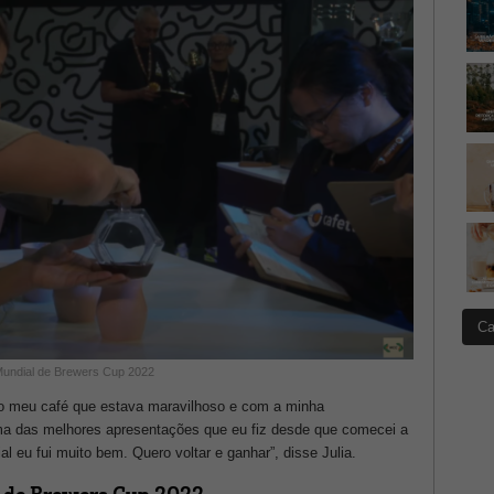
Ca
 Mundial de Brewers Cup 2022
m o meu café que estava maravilhoso e com a minha
uma das melhores apresentações que eu fiz desde que comecei a
al eu fui muito bem. Quero voltar e ganhar”, disse Julia.