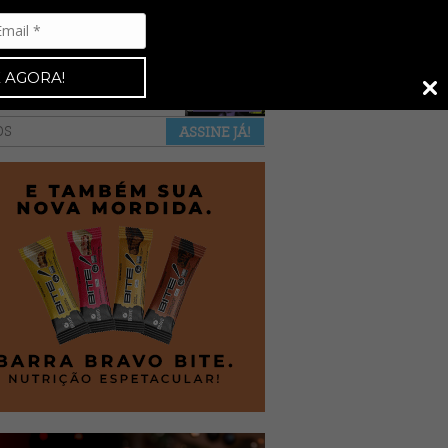
Espresso 92
•
NAS BANCAS
•
 AGORA!
a revista
anuncie
pontos de venda
OS
ASSINE JÁ!