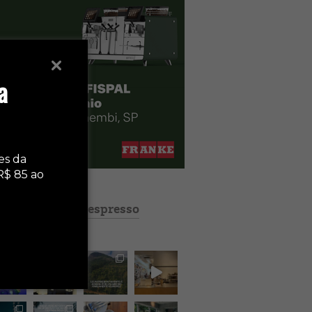
a
es da
R$ 85 ao
revistaespresso