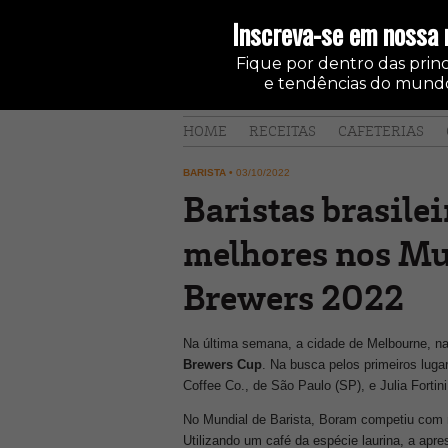
Inscreva-se em nossa 
Fique por dentro das princi
e tendências do mundo
HOME
RECEITAS
CAFETERIAS
BARISTA
•
03/10/2022
Baristas brasilei
melhores nos Mun
Brewers 2022
Na última semana, a cidade de Melbourne, na
Brewers Cup
. Na busca pelos primeiros lug
Coffee Co., de São Paulo (SP), e Julia Forti
No Mundial de Barista, Boram competiu com m
Utilizando um café da espécie laurina, a apre