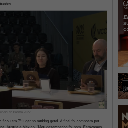
ntuados.
ndial de Barista 2022
icou em 7º lugar no ranking geral. A final foi composta por
hina, Áustria e México. “Meu desempenho foi bom. Estávamos