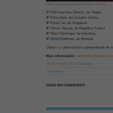
Pódio Campeonato Mundial de Brewers Cup 2022
1º
Shih Yuan Hsu (Sherry), de Taiwan
2º
Elika Liftee, dos Estados Unidos
3º
Elysia Tan, de Singapura
4º
Tomas Taussig, da República Tcheca
5º
Jhon Christhoper, da Indonésia
6º
Simen Andersen, da Noruega
Clique
aqui
para assistir a apresentação de Jul
Mais informações:
www.worldcoffeeevents.o
TEXTO
Redação •
FOTO
Divulgação
Comentários
DEIXE SEU COMENTÁRIO