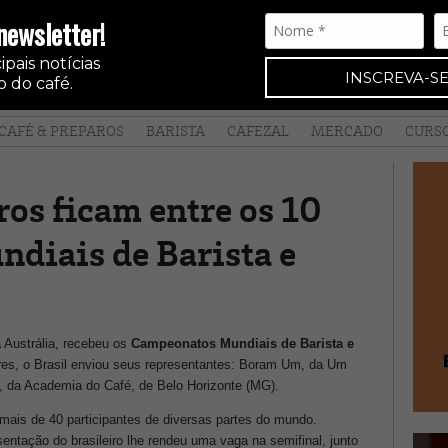
newsletter!
pais notícias
INSCREVA-SE
 do café.
CAFÉ & PREPAROS
BARISTA
CAFEZAL
MERCADO
CURS
ros ficam entre os 10
diais de Barista e
 Austrália, recebeu os
Campeonatos Mundiais de Barista e
ares, o Brasil enviou seus representantes: Boram Um, da Um
ni, da Academia do Café, de Belo Horizonte (MG).
ais de 40 participantes de diversas partes do mundo.
sentação do brasileiro lhe rendeu uma vaga na semifinal, junto