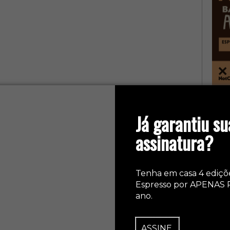
col
Já garantiu su
assinatura?
Tenha em casa 4 ediçõ
Espresso por APENAS 
ano.
ASSINE