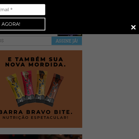
Espresso 92
•
NAS BANCAS
•
 AGORA!
a revista
anuncie
pontos de venda
OS
ASSINE JÁ!