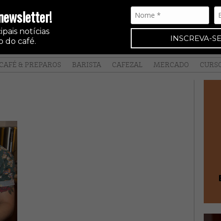
newsletter!
pais notícias
INSCREVA-SE
 do café.
CAFÉ & PREPAROS
BARISTA
CAFEZAL
MERCADO
CURS