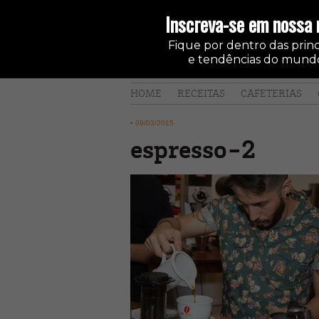
Inscreva-se em nossa 
Fique por dentro das princi
e tendências do mundo
HOME
RECEITAS
CAFETERIAS
•
09/03/2015
espresso-2