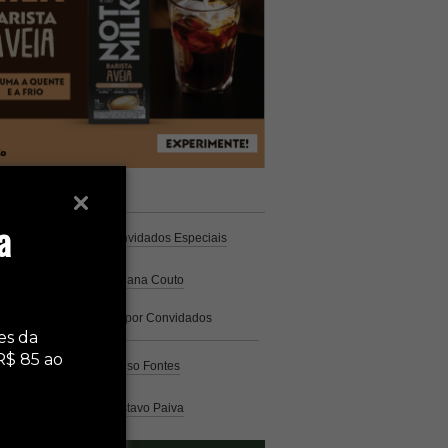
unistas
Espresso
a
Coluna Café
por Convidados Especiais
Na cozinha
por Cristiana Couto
Café com História
por Convidados
Especiais
es da
R$ 85 ao
Análise
por Caio Alonso Fontes
Pelo Mundo
por Gustavo Paiva