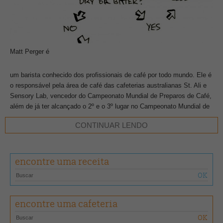
Matt Perger é
um barista conhecido dos profissionais de café por todo mundo. Ele é
o responsável pela área de café das cafeterias australianas St. Ali e
Sensory Lab, vencedor do Campeonato Mundial de Preparos de Café,
além de já ter alcançado o 2º e o 3º lugar no Campeonato Mundial de
Barista. É barista, torrador, comprador de café verde, mas acima de
CONTINUAR LENDO
tudo, pesquisador. E é com a proposta de pesquisar mais sobre o
universo do café e os muitos processos pelo qual o café passa até
chegar ao consumidor final que ele criou o site Barista Hustle. O site,
segundo Matt, é uma plataforma para que ele possa compartilhar tudo
encontre uma receita
que aprendeu até agora, interagindo com a comunidade de baristas
em todo mundo e explorando as inovações da profissão. “Ninguém
tem todas as respostas para se fazer um ótimo café. A cena de cafés
especiais é muito jovem e nós temos muito o que aprender”, diz Matt
encontre uma cafeteria
sobre o projeto. Semanalmente, a comunidade de baristas que
acompanha o site irá receber por e-mail, detalhes de conceitos,