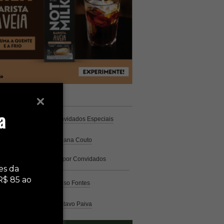
unistas
Espresso
a
Coluna Café
por Convidados Especiais
Na cozinha
por Cristiana Couto
Café com História
por Convidados
Especiais
es da
R$ 85 ao
Análise
por Caio Alonso Fontes
Pelo Mundo
por Gustavo Paiva