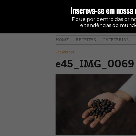
Inscreva-se em nossa 
Fique por dentro das princi
e tendências do mundo
HOME
RECEITAS
CAFETERIAS
•
05/05/2015
e45_IMG_0069