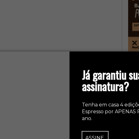
col
Já garantiu su
assinatura?
Tenha em casa 4 ediçõ
Espresso por APENAS 
ano.
ASSINE