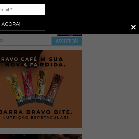
Espresso 92
•
NAS BANCAS
•
 AGORA!
a revista
anuncie
pontos de venda
OS
ASSINE JÁ!