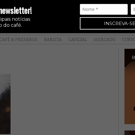
newsletter!
pais notícias
INSCREVA-SE
 do café.
CAFÉ & PREPAROS
BARISTA
CAFEZAL
MERCADO
CURS