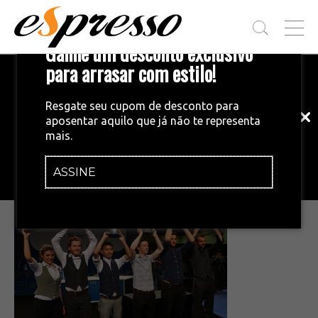
T
Ganhe um desconto exclusivo
O
G
para arrasar com estilo!
Inscreva-se em nossa newsletter!
G
L
Fique por dentro das principais notícias
E
Resgate seu cupom de desconto para
e tendências do mundo do café.
M
aposentar aquilo que já não te representa
E
•
20/04/2015
mais.
N
P1040615
U
ASSINE
INSCREVA-SE AGORA!