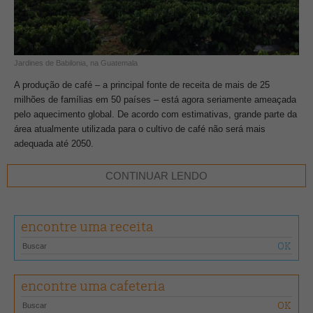
Jardines de Babilonia, na Guatemala
A produção de café – a principal fonte de receita de mais de 25
milhões de famílias em 50 países – está agora seriamente ameaçada
pelo aquecimento global. De acordo com estimativas, grande parte da
área atualmente utilizada para o cultivo de café não será mais
adequada até 2050.
CONTINUAR LENDO
A descarbonização se tornou uma prioridade absoluta, não apenas
para o café, mas para todo o setor agrícola, responsável por mais de
25% da emissão de gases de efeito estufa. A busca por rendimentos
cada vez maiores, típica da agricultura convencional, levou a solos
encontre uma receita
mais pobres e à perda de biodiversidade.
Esse ciclo vicioso pode se inverter e se tornar virtuoso com o
encontre uma cafeteria
desenvolvimento de um modelo produtivo regenerativo que sequestra
o carbono do ar e regenera o solo com matéria orgânica, tornando-o
mais fértil e potencializando suas defesas naturais. Esta é a