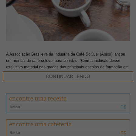
A Associação Brasileira da Indústria de Café Solúvel (Abics) lançou
um manual de café solúvel para baristas. “Com a inclusão desse
exclusivo material nas grades das principais escolas de formação em
barismo, pretendemos contribuir com a capacitação desses
CONTINUAR LENDO
profissionais, de maneira que tenham total conhecimento do
segmento de solúvel”, explica Eliana Relvas, cafeóloga, especialista
em avaliação sensorial e consultora da entidade.
encontre uma receita
O conteúdo, que foi desenvolvido pela Abics em parceria com todas
as indústrias de café, tem o objetivo de levar o máximo de informação
sobre o café solúvel aos baristas, profissionais que têm contato direto
encontre uma cafeteria
com os consumidores em geral.