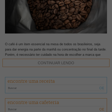
O café é um item essencial na mesa de todos os brasileiros, seja
para dar energia na parte da manhã ou concentração no final da tarde.
Porém, é necessário ter cuidado na hora de escolher a marca que
será consumida.
CONTINUAR LENDO
Durante o processo de colheita dos frutos, impurezas como cascas,
pedaços de folhas e sujeiras podem se juntar ao grão, e é necessário
encontre uma receita
um controle rigoroso na aquisição da matéria prima e na
industrialização para não comprometer a qualidade final da bebida.
Com o intuito de garantir respeito e confiança para o consumidor e,
encontre uma cafeteria
ainda, valorizar o trabalho de empresas comprometidas com a
qualidade do produto final, a
Associação Brasileira da Indústria de