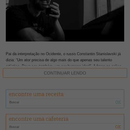
Pai da interpretação no Ocidente, o russo Constantin Stanislavski já
dizia: “Um ator precisa de algo mais do que apenas seu talento
artístico. Deve ser, também, um ser humano ideal”. A frase se aplica
bem à trajetória de Carmo Dalla Vecchia, ator que já deu vida a tantos
CONTINUAR LENDO
personagens “tortos” – como ele mesmo gosta de chamá-los –, mas
que transborda uma personalidade doce e gentil.
encontre uma receita
“Tenho sorte de ter uma profissão bonita, que tem o mérito de
transmitir ideias e ajudar as pessoas a questionar conceitos. Mas não
a acho melhor do que qualquer outra. Assim como um padeiro, um
motorista, tenho uma função a cumprir”, analisa.
encontre uma cafeteria
Nascido em Carazinho, cidade de aproximadamente 60 mil habitantes