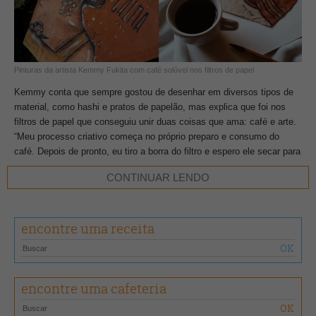
Pinturas da artista Kemmy Fukita com café solúvel nos filtros de papel
Kemmy conta que sempre gostou de desenhar em diversos tipos de
material, como hashi e pratos de papelão, mas explica que foi nos
filtros de papel que conseguiu unir duas coisas que ama: café e arte.
“Meu processo criativo começa no próprio preparo e consumo do
café. Depois de pronto, eu tiro a borra do filtro e espero ele secar para
iniciar a ilustração”, explica a artista, que busca mesclar temáticas
CONTINUAR LENDO
relacionadas a café, música e universo feminino.
encontre uma receita
encontre uma cafeteria