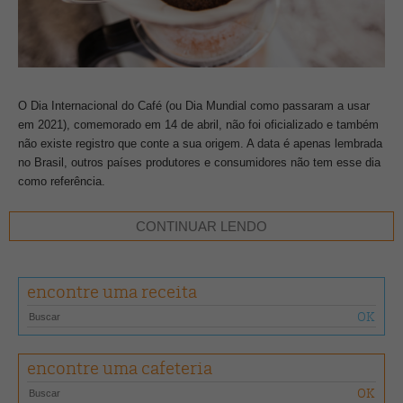
O Dia Internacional do Café (ou Dia Mundial como passaram a usar
em 2021), comemorado em 14 de abril, não foi oficializado e também
não existe registro que conte a sua origem. A data é apenas lembrada
no Brasil, outros países produtores e consumidores não tem esse dia
como referência.
A data oficial, anunciada pela Organização Internacional do Café
CONTINUAR LENDO
(OIC), é em 1º de outubro. A primeira celebração do Dia Internacional
do Café foi realizada em 2015 na 115ª sessão do Conselho
Internacional do Café e do 1º Fórum Global do Café, na Expo Milão,
encontre uma receita
na Itália.
Em diversas partes do mundo são realizadas homenagens ao café.
No primeiro dia de outubro, os 74 estados membros da OIC e as 26
encontre uma cafeteria
associações do setor cafeeiro de todo o mundo comemoram a
diversidade, a qualidade e a paixão em todas as pontas da cadeia. A