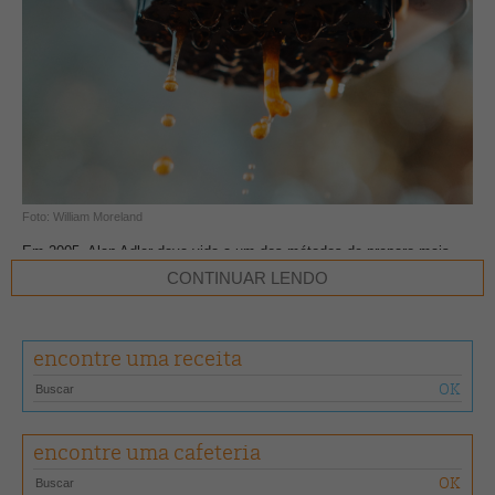
Foto: William Moreland
Em 2005, Alan Adler dava vida a um dos métodos de preparo mais
versáteis do mercado. Com a aeropress é possível testar diferentes
CONTINUAR LENDO
proporções de água, pó de café, moagem e tempo. O resultado na
xícara é uma bebida com características de doçura e corpo
ressaltadas.
encontre uma receita
Lembrando uma grande seringa, este método tem 29 cm de altura e é
composto por sete peças: base, porta-filtro, êmbolo, funil,
armazenador de filtro extra, dosador e mexedor. O filtro usado
encontre uma cafeteria
costuma ser o descartável de papel, circular e plano, mas existe uma
versão de metal chamada “able”.