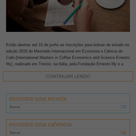
Estão abertas até 15 de junho as inscrições para bolsas de estudo na
edição 2019 do Mestrado Internacional em Economia e Ciência do
Café (International Masters in Coffee Economics and Science Ernesto
Illy), realizado em Trieste, na Itália, pela Fundação Ernesto Illy e a
Università del Caffè (UDC), em parceria com a Università del Caffè.
CONTINUAR LENDO
A Università del Caffè Brasil irá selecionar um estudante brasileiro
para receber bolsa integral, que cobre 100% do valor do curso,
encontre uma receita
despesas de viagem, alojamento, entre outros benefícios; bolsas
parciais também poderão ser cedidas. Os candidatos devem ser
profissionais graduados em Economia, Administração, Engenharia,
Engenharia Agronômica, Ciências e áreas correlatas, e ter forte
encontre uma cafeteria
envolvimento profissional com café. Bom desempenho acadêmico e
fluência na língua inglesa também são diferenciais.