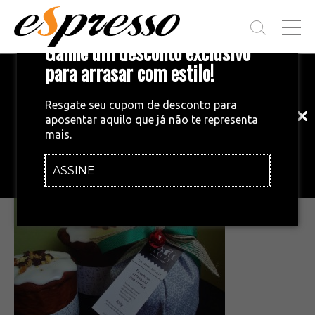
T
Ganhe um desconto exclusivo
O
G
para arrasar com estilo!
Inscreva-se em nossa newsletter!
G
L
Fique por dentro das principais notícias
E
Resgate seu cupom de desconto para
e tendências do mundo do café.
M
aposentar aquilo que já não te representa
E
•
03/12/2014
mais.
N
Lexy Bakery3
U
ASSINE
INSCREVA-SE AGORA!