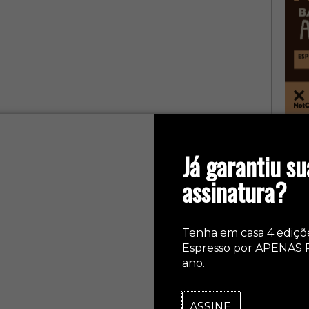
col
Já garantiu su
assinatura?
Tenha em casa 4 ediçõ
Espresso por APENAS 
ano.
ASSINE