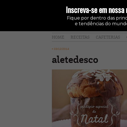
Inscreva-se em nossa 
Fique por dentro das princi
e tendências do mundo
HOME
RECEITAS
CAFETERIAS
•
03/12/2014
aletedesco