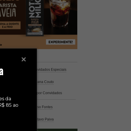
unistas
Espresso
a
Coluna Café
por Convidados Especiais
Na cozinha
por Cristiana Couto
Café com História
por Convidados
Especiais
es da
R$ 85 ao
Análise
por Caio Alonso Fontes
Pelo Mundo
por Gustavo Paiva