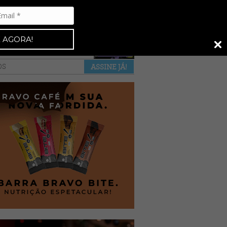
Espresso 92
•
NAS BANCAS
•
 AGORA!
a revista
anuncie
pontos de venda
OS
ASSINE JÁ!