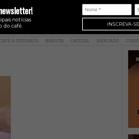
newsletter!
pais notícias
INSCREVA-SE
 do café.
CAFÉ & PREPAROS
BARISTA
CAFEZAL
MERCADO
CURS