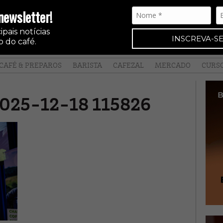
newsletter!
pais notícias
INSCREVA-SE
 do café.
CAFÉ & PREPAROS
BARISTA
CAFEZAL
MERCADO
CURS
 2025-12-18 115826