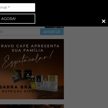
Espresso 92
•
NAS BANCAS
•
 AGORA!
a revista
anuncie
pontos de venda
OS
ASSINE JÁ!