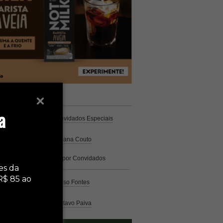
unistas
Espresso
a
Coluna Café
por Convidados Especiais
Na cozinha
por Cristiana Couto
Café com História
por Convidados
Especiais
es da
R$ 85 ao
Análise
por Caio Alonso Fontes
Pelo Mundo
por Gustavo Paiva