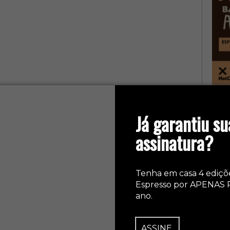
col
Já garantiu su
assinatura?
Tenha em casa 4 ediçõ
Espresso por APENAS 
ano.
ASSINE