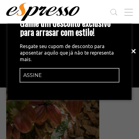
T
Ganhe um desconto exclusivo
O
G
para arrasar com estilo!
Inscreva-se em nossa newsletter!
G
L
Fique por dentro das principais notícias
E
Resgate seu cupom de desconto para
e tendências do mundo do café.
M
aposentar aquilo que já não te representa
E
•
05/02/2026
mais.
N
Captura de tela 2026-02-05 102210
U
ASSINE
INSCREVA-SE AGORA!