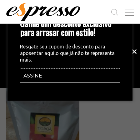
T
Ganhe um desconto exclusivo
O
G
para arrasar com estilo!
Inscreva-se em nossa newsletter!
G
L
Fique por dentro das principais notícias
E
Resgate seu cupom de desconto para
e tendências do mundo do café.
M
aposentar aquilo que já não te representa
E
•
24/09/2015
mais.
N
terroa
U
ASSINE
INSCREVA-SE AGORA!