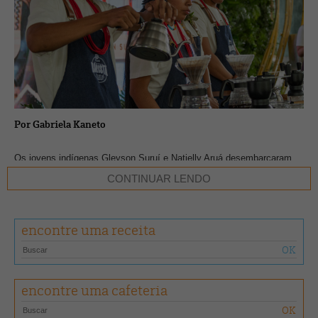
Por Gabriela Kaneto
Os jovens indígenas Gleyson Suruí e Natielly Aruá desembarcaram
na cidade de São Paulo para uma semana de conhecimentos teóricos
CONTINUAR LENDO
e práticos sobre barismo com a equipe técnica da Rituais 3corações.
A iniciativa faz parte da premiação da 1ª Copa Tribos, competição
encontre uma receita
realizada no final de 2025, em Cacoal (RO). Na ocasião, 25 jovens
indígenas ligados ao Projeto Tribos, da 3corações, foram instruídos
por profissionais da marca e testaram suas habilidades no preparo de
cafés filtrados.
encontre uma cafeteria
Nesta 1ª edição, Gleyson e Natielly ficaram em primeiro e segundo