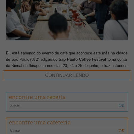
Ei, está sabendo do evento de café que acontece este mês na cidade
de São Paulo? A 2ª edição do
São Paulo Coffee Festival
toma conta
da Bienal do Ibirapuera nos dias 23, 24 e 25 de junho, e traz estandes
de diferentes marcas, espaços para workshops e palestras, e muita
CONTINUAR LENDO
degustação de café!
Já garanta o seu ingresso
aqui
.
Sucesso em 2022, o Sensory Experience volta com uma nova grade
encontre uma receita
de programação para este ano e, agora, com duas salas de conteúdo,
com capacidade para 15 pessoas em cada. Confira os temas e
programe-se para acompanhar:
encontre uma cafeteria
Sexta-feira (23/6)