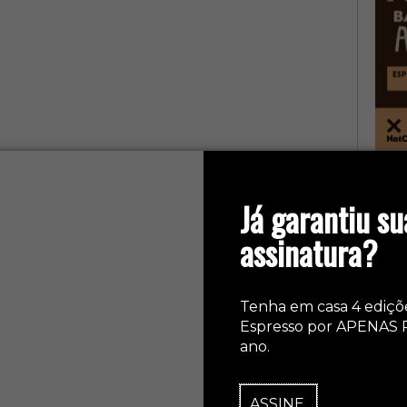
col
Já garantiu su
assinatura?
Tenha em casa 4 ediçõ
Espresso por APENAS 
ano.
ASSINE