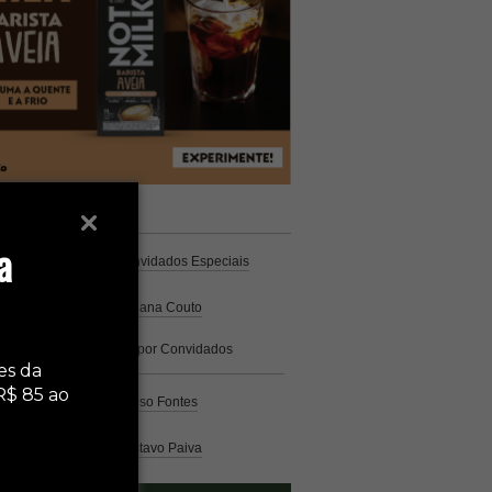
unistas
Espresso
a
Coluna Café
por Convidados Especiais
Na cozinha
por Cristiana Couto
Café com História
por Convidados
Especiais
es da
R$ 85 ao
Análise
por Caio Alonso Fontes
Pelo Mundo
por Gustavo Paiva