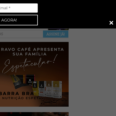
Espresso 92
•
NAS BANCAS
•
 AGORA!
a revista
anuncie
pontos de venda
OS
ASSINE JÁ!