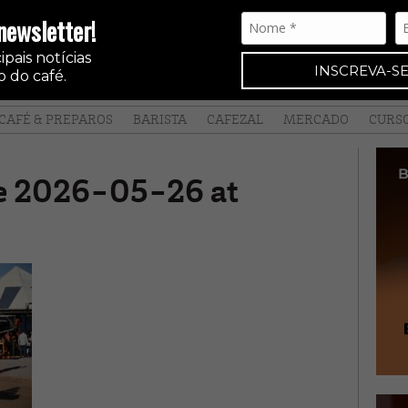
newsletter!
pais notícias
INSCREVA-SE
 do café.
CAFÉ & PREPAROS
BARISTA
CAFEZAL
MERCADO
CURS
 2026-05-26 at