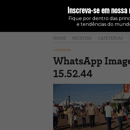
Inscreva-se em nossa 
Fique por dentro das princi
e tendências do mundo
HOME
RECEITAS
CAFETERIAS
•
26/05/2026
WhatsApp Image
15.52.44