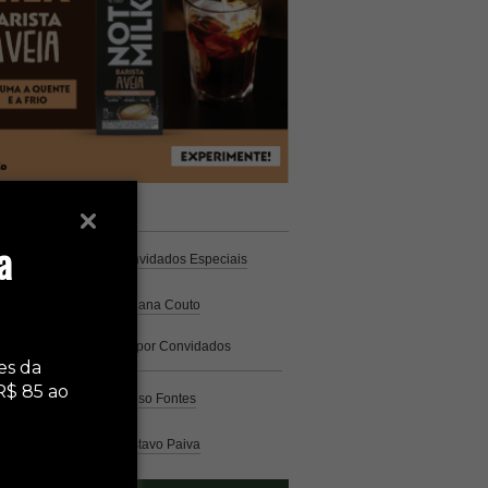
unistas
Espresso
a
Coluna Café
por Convidados Especiais
Na cozinha
por Cristiana Couto
Café com História
por Convidados
Especiais
es da
R$ 85 ao
Análise
por Caio Alonso Fontes
Pelo Mundo
por Gustavo Paiva