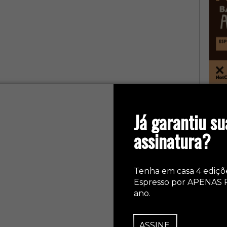
col
Já garantiu su
assinatura?
Tenha em casa 4 ediçõ
Espresso por APENAS 
ano.
ASSINE