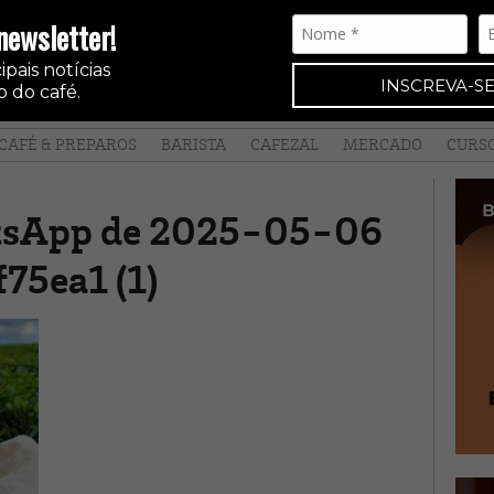
newsletter!
pais notícias
INSCREVA-SE
 do café.
CAFÉ & PREPAROS
BARISTA
CAFEZAL
MERCADO
CURS
tsApp de 2025-05-06
f75ea1 (1)