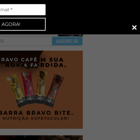
Espresso 92
•
NAS BANCAS
•
 AGORA!
a revista
anuncie
pontos de venda
OS
ASSINE JÁ!