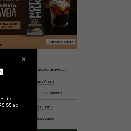
unistas
Espresso
a
Coluna Café
por Convidados Especiais
Na cozinha
por Cristiana Couto
Café com História
por Convidados
Especiais
es da
R$ 85 ao
Análise
por Caio Alonso Fontes
Pelo Mundo
por Gustavo Paiva