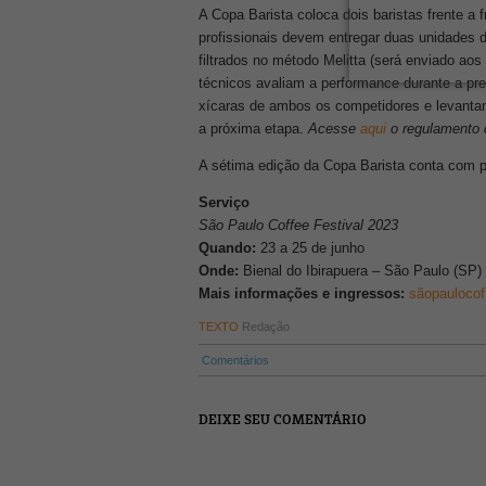
A Copa Barista coloca dois baristas frente a
profissionais devem entregar duas unidades 
filtrados no método Melitta (será enviado ao
técnicos avaliam a performance durante a pr
xícaras de ambos os competidores e levantam
a próxima etapa.
Acesse
aqui
o regulamento 
A sétima edição da Copa Barista conta com pa
Serviço
São Paulo Coffee Festival 2023
Quando:
23 a 25 de junho
Onde:
Bienal do Ibirapuera – São Paulo (SP)
Mais informações e ingressos:
sãopaulocof
TEXTO
Redação
Comentários
DEIXE SEU COMENTÁRIO