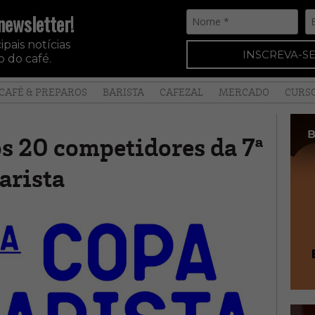
newsletter!
pais notícias
INSCREVA-SE
 do café.
CAFÉ & PREPAROS
BARISTA
CAFEZAL
MERCADO
CURS
s 20 competidores da 7ª
arista