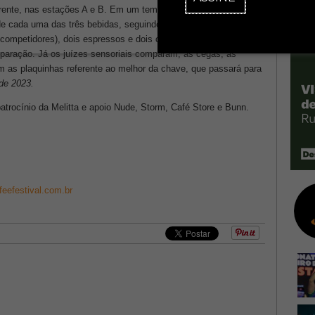
 frente, nas estações A e B. Em um tempo de 12 minutos, os
de cada uma das três bebidas, seguindo a ordem: dois cafés
s competidores), dois espressos e dois cappuccinos. Os juízes
eparação. Já os juízes sensoriais comparam, às cegas, as
 as plaquinhas referente ao melhor da chave, que passará para
de 2023.
trocínio da Melitta e apoio Nude, Storm, Café Store e Bunn.
feefestival.com.br