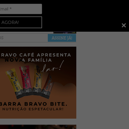
Espresso 92
•
NAS BANCAS
•
 AGORA!
a revista
anuncie
pontos de venda
OS
ASSINE JÁ!