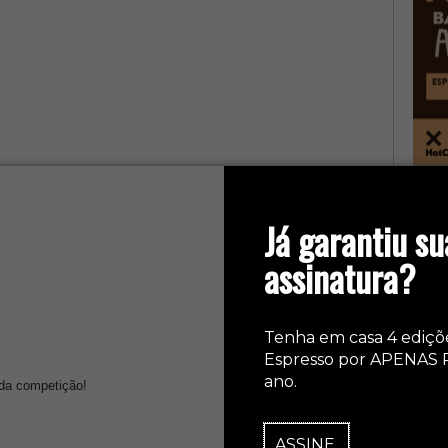
col
Já garantiu su
assinatura?
Tenha em casa 4 ediçõ
Espresso por APENAS 
ano.
da competição!
ASSINE