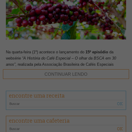
Na quarta-feira (1º) acontece o lançamento do
15º episódio
da
websérie
“A História do Café Especial – O olhar da BSCA em 30
anos”
, realizada pela Associação Brasileira de Cafés Especiais
(BSCA) em parceria com a Café Editora.
CONTINUAR LENDO
O vídeo traz detalhes sobre as exportações brasileiras de café e
como a visão do mundo mudou, ao longo dos últimos anos, a respeito
encontre uma receita
dos grãos cultivados em nosso país. Para contar essa história, foram
convidados: Henrique Sloper, da Camocim Organic; Carmem Lucia
Chaves Brito (Ucha), das Fazendas Caxambu e Aracaçu; Javier Faus,
da Bourbon Specialty Coffees; Luiz Paulo Pereira, da
encontre uma cafeteria
CarmoCoffees/Fazenda Santuário Sul; Reymar Coutinho, da
Pinhalense; Julia Fortini, da Academia do Café; Maria Dirceia