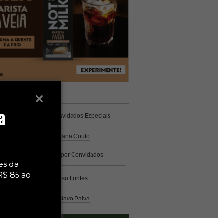
unistas
Espresso
a
Coluna Café
por Convidados Especiais
Na cozinha
por Cristiana Couto
Café com História
por Convidados
Especiais
es da
R$ 85 ao
Análise
por Caio Alonso Fontes
Pelo Mundo
por Gustavo Paiva