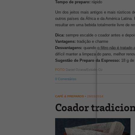
Tempo de preparo:
rápido
Um dos jeitos mais antigos e mais rústicos de
outros países da África e da América Latina
resultar em uma bebida totalmente livre de re
Dica:
sempre escalde o coador antes e depoi
Vantagens:
tradição e charme
Desvantagens:
quando o filtro não é tratado
difícil manter a limpeza do pano, melhor ren
Sugestão de Preparo da Espresso:
18 g de 
FOTO
Daniel Ozana/Estúdio Oz
0
Comentários
CAFÉ & PREPAROS
•
29/03/2014
Coador tradicion