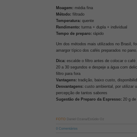
Moagem:
média fina
Método:
filtrado
Temperatura:
quente
Rendimento:
turma + dupla + individual
Tempo de preparo:
rápido
Um dos métodos mais utilizados no Brasil, f
amargor típico dos cafés preparados no pano. 
Dica:
escalde o filtro antes de colocar o café
20 a 30 segundos e despeje a água com delica
filtro para fora
Vantagens:
tradição, baixo custo, disponibil
Desvantagens:
custo ambiental, por utilizar u
percepção de tantos sabores
Sugestão de Preparo da Espresso:
20 g de 
FOTO
Daniel Ozana/Estúdio Oz
0
Comentários