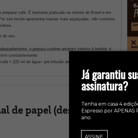
 preparar café. É bastante praticado no interior do Brasil e em
. Por seu tecido apresentar tramas mais espaçadas, não costuma
síduos.
s do uso
 adequadamente, o preparo confere amargor intenso à bebida; é
ová-lo constantemente
col
café + 220 ml de água+ pré-infusão de 30 segundos
Já garantiu su
assinatura?
Tenha em casa 4 ediçõ
al de papel (desde 1908)
Espresso por APENAS 
ano.
ASSINE