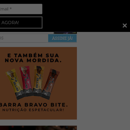
Espresso 92
•
NAS BANCAS
•
 AGORA!
a revista
anuncie
pontos de venda
OS
ASSINE JÁ!