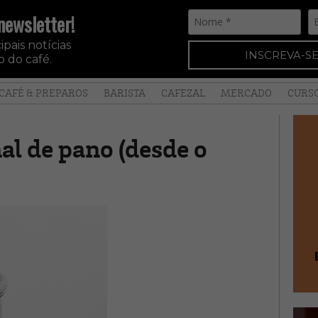
newsletter!
pais notícias
INSCREVA-SE
 do café.
CAFÉ & PREPAROS
BARISTA
CAFEZAL
MERCADO
CURS
al de pano (desde o