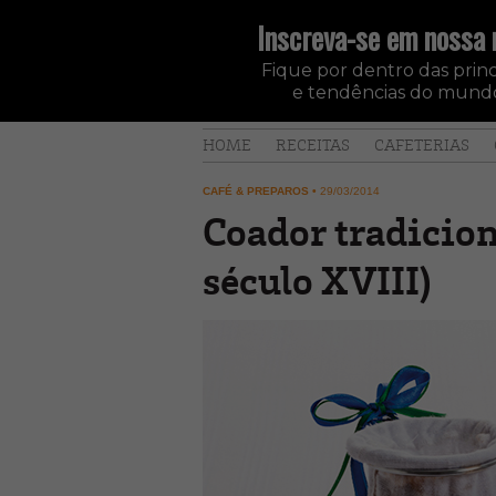
Inscreva-se em nossa 
Fique por dentro das princi
e tendências do mundo
HOME
RECEITAS
CAFETERIAS
CAFÉ & PREPAROS
•
29/03/2014
Coador tradicion
século XVIII)