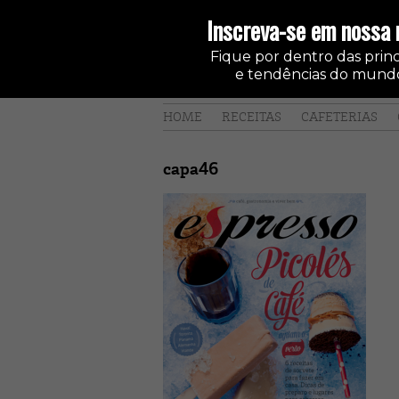
Inscreva-se em nossa 
Fique por dentro das princi
e tendências do mundo
HOME
RECEITAS
CAFETERIAS
capa46