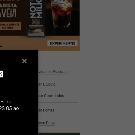
unistas
Espresso
a
Coluna Café
por Convidados Especiais
Na cozinha
por Cristiana Couto
Café com História
por Convidados
Especiais
es da
R$ 85 ao
Análise
por Caio Alonso Fontes
Pelo Mundo
por Gustavo Paiva