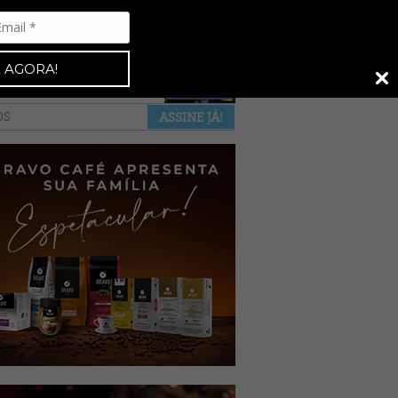
Espresso 92
•
NAS BANCAS
•
 AGORA!
a revista
anuncie
pontos de venda
OS
ASSINE JÁ!