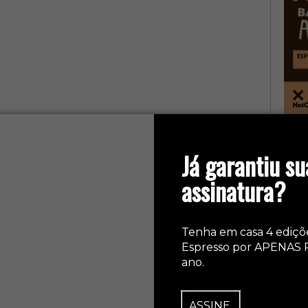
col
Já garantiu su
assinatura?
Tenha em casa 4 ediçõ
Espresso por APENAS 
ano.
ASSINE