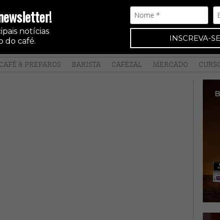
newsletter!
pais notícias
INSCREVA-SE
 do café.
CAFÉ & PREPAROS
BARISTA
CAFEZAL
MERCADO
CURS